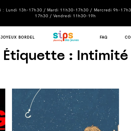
té : Lundi 13h-17h30 / Mardi 11h30-17h30 / Mercredi 9h-17h3
17h30 / Vendredi 11h30-19h
SIPS
JOYEUX BORDEL
FAQ
CO
Étiquette :
Intimité