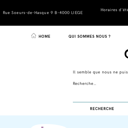
Horaires d'é
Rue Soeurs-de-Hasque 9 B-4000 LIEGE
HOME
QUI SOMMES NOUS ?
Skip
to
content
Il semble que nous ne puis
Recherche…