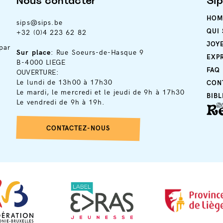
Nous contacter
Si
HOM
sips@sips.be
QUI
+32 (0)4 223 62 82
JOY
par
Sur place
: Rue Soeurs-de-Hasque 9
EXP
B-4000 LIEGE
FAQ
OUVERTURE:
Le lundi de 13h00 à 17h30
CON
Le mardi, le mercredi et le jeudi de 9h à 17h30
BIB
Le vendredi de 9h à 19h.
CONTACTEZ-NOUS