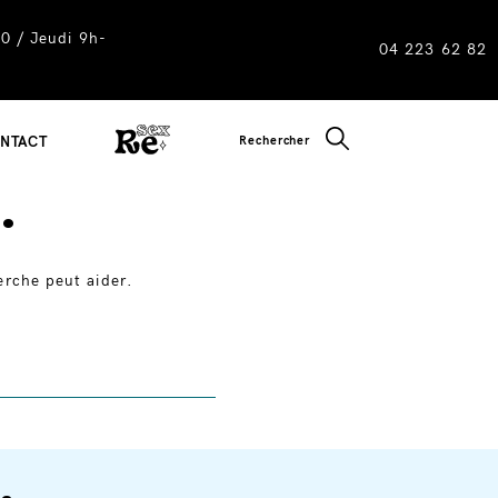
0 / Jeudi 9h-
04 223 62 82
CLOSE SEARC
Rechercher
NTACT
.
erche peut aider.