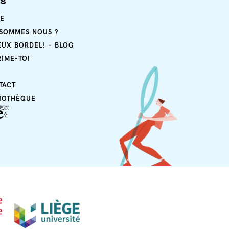
ps
E
 SOMMES NOUS ?
EUX BORDEL! – BLOG
RIME-TOI
TACT
LIOTHÈQUE