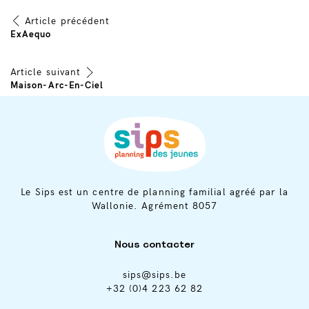
Article précédent
Navigation
ExAequo
de
Article suivant
Maison-Arc-En-Ciel
l’article
Le Sips est un centre de planning familial agréé par la
Wallonie. Agrément 8057
Nous contacter
sips@sips.be
+32 (0)4 223 62 82