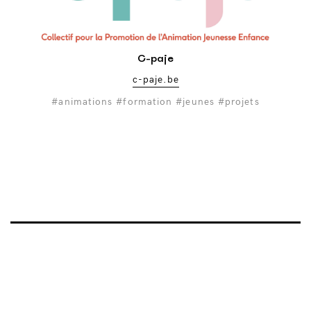
C-paje
c-paje.be
#animations
#formation
#jeunes
#projets