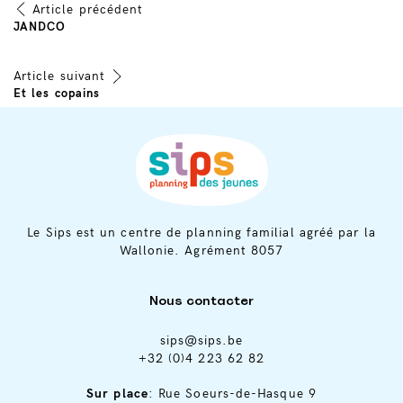
Article précédent
Navigation
JANDCO
de
Article suivant
Et les copains
l’article
Le Sips est un centre de planning familial agréé par la
Wallonie. Agrément 8057
Nous contacter
sips@sips.be
+32 (0)4 223 62 82
Sur place
: Rue Soeurs-de-Hasque 9