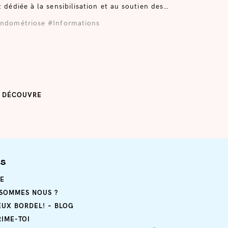
t dédiée à la sensibilisation et au soutien des…
ndométriose
#Informations
E DÉCOUVRE
ps
E
 SOMMES NOUS ?
EUX BORDEL! – BLOG
RIME-TOI