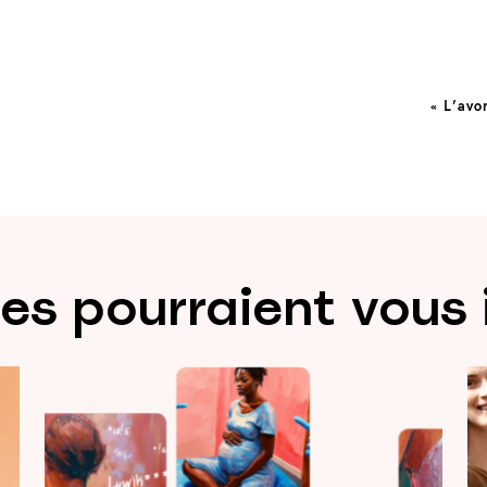
ion
« L’avo
les pourraient vous 