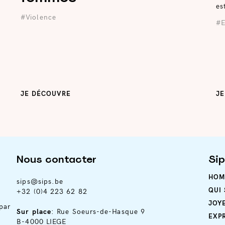
es
#Violence
#E
.
JE DÉCOUVRE
J
Nous contacter
Si
HOM
sips@sips.be
QUI
+32 (0)4 223 62 82
JOY
par
Sur place
: Rue Soeurs-de-Hasque 9
EXP
B-4000 LIEGE