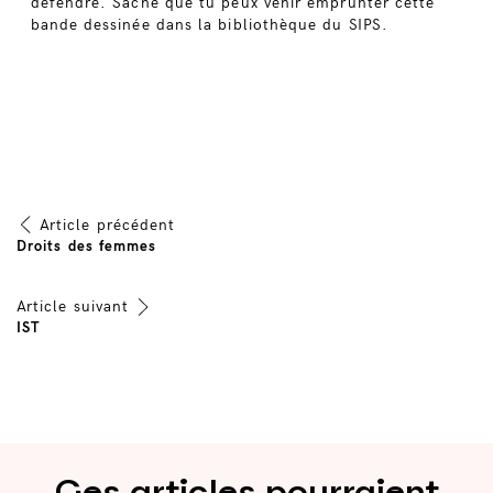
défendre. Sache que tu peux venir emprunter cette
bande dessinée dans la bibliothèque du SIPS.
Article précédent
Navigation
Droits des femmes
de
Article suivant
IST
l’article
Ces articles pourraient