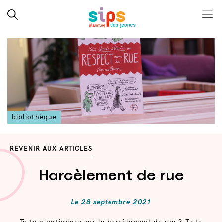
Close search
Rechercher
Menu
SIPS
Skip
to
content
bibliothèque
REVENIR AUX ARTICLES
Harcèlement de rue
Le
28 septembre 2021
Tu te questionnes sur le harcèlement de rue ? Tu te