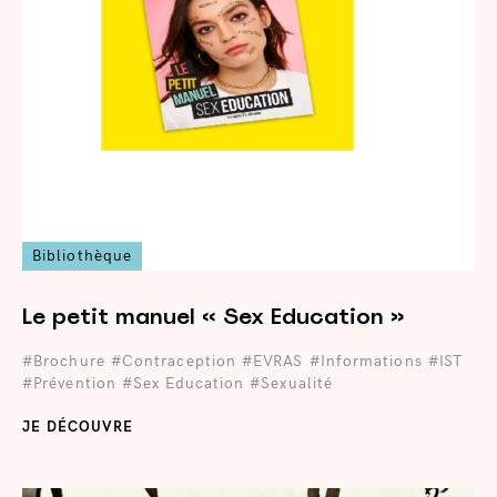
Bibliothèque
Le petit manuel « Sex Education »
#Brochure
#Contraception
#EVRAS
#Informations
#IST
#Prévention
#Sex Education
#Sexualité
JE DÉCOUVRE