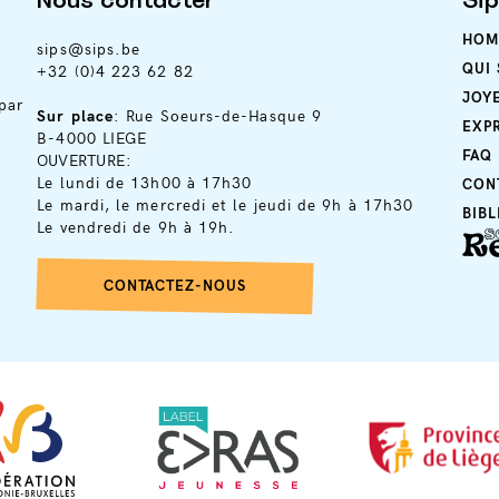
Nous contacter
Si
HOM
sips@sips.be
QUI
+32 (0)4 223 62 82
JOY
par
Sur place
: Rue Soeurs-de-Hasque 9
EXP
B-4000 LIEGE
FAQ
OUVERTURE:
Le lundi de 13h00 à 17h30
CON
Le mardi, le mercredi et le jeudi de 9h à 17h30
BIB
Le vendredi de 9h à 19h.
CONTACTEZ-NOUS