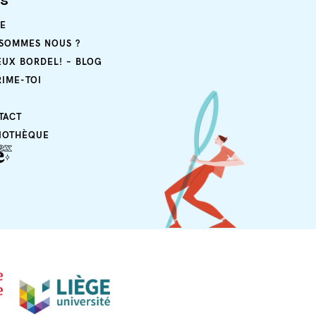
ps
E
 SOMMES NOUS ?
EUX BORDEL! – BLOG
RIME-TOI
TACT
LIOTHÈQUE