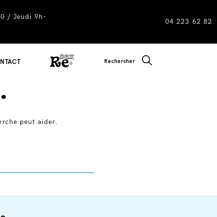
0 / Jeudi 9h-
04 223 62 82
CLOSE SEARC
Rechercher
NTACT
.
erche peut aider.