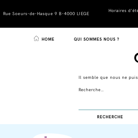
Horaires d'é
Rue Soeurs-de-Hasque 9 B-4000 LIEGE
HOME
QUI SOMMES NOUS ?
Skip
to
content
Il semble que nous ne puis
Recherche…