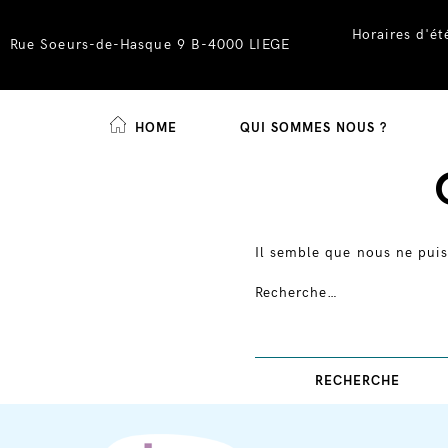
Horaires d'é
Rue Soeurs-de-Hasque 9 B-4000 LIEGE
HOME
QUI SOMMES NOUS ?
Skip
to
content
Il semble que nous ne puis
Recherche…