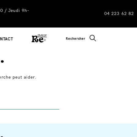
0 / Jeudi 9h-
04 223 62 82
CLOSE SEARC
Rechercher
NTACT
.
erche peut aider.