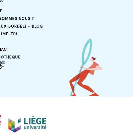
ps
E
 SOMMES NOUS ?
EUX BORDEL! – BLOG
RIME-TOI
TACT
LIOTHÈQUE