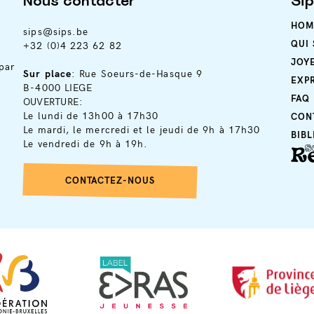
Nous contacter
Si
HOM
sips@sips.be
QUI
+32 (0)4 223 62 82
JOY
par
Sur place
: Rue Soeurs-de-Hasque 9
EXP
B-4000 LIEGE
FAQ
OUVERTURE:
Le lundi de 13h00 à 17h30
CON
Le mardi, le mercredi et le jeudi de 9h à 17h30
BIB
Le vendredi de 9h à 19h.
CONTACTEZ-NOUS