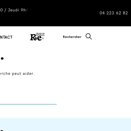
0 / Jeudi 9h-
04 223 62 82
CLOSE SEARC
Rechercher
NTACT
.
erche peut aider.