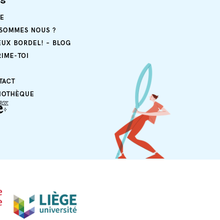
ps
E
 SOMMES NOUS ?
EUX BORDEL! – BLOG
RIME-TOI
TACT
LIOTHÈQUE