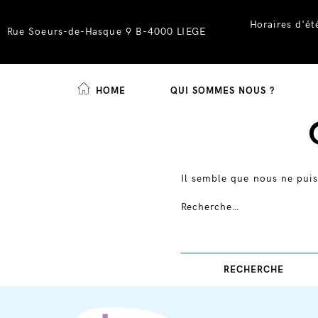
Horaires d'é
Rue Soeurs-de-Hasque 9 B-4000 LIEGE
HOME
QUI SOMMES NOUS ?
Skip
to
content
Il semble que nous ne puis
Recherche…