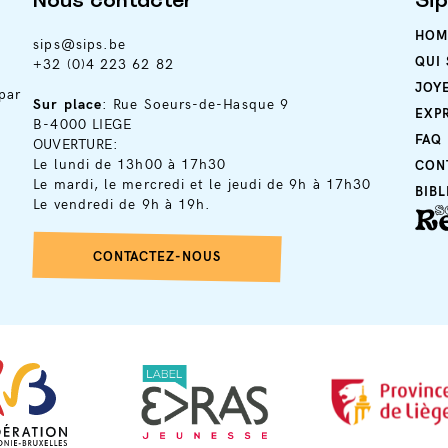
Nous contacter
Si
HOM
sips@sips.be
QUI
+32 (0)4 223 62 82
JOY
par
Sur place
: Rue Soeurs-de-Hasque 9
EXP
B-4000 LIEGE
FAQ
OUVERTURE:
Le lundi de 13h00 à 17h30
CON
Le mardi, le mercredi et le jeudi de 9h à 17h30
BIB
Le vendredi de 9h à 19h.
CONTACTEZ-NOUS